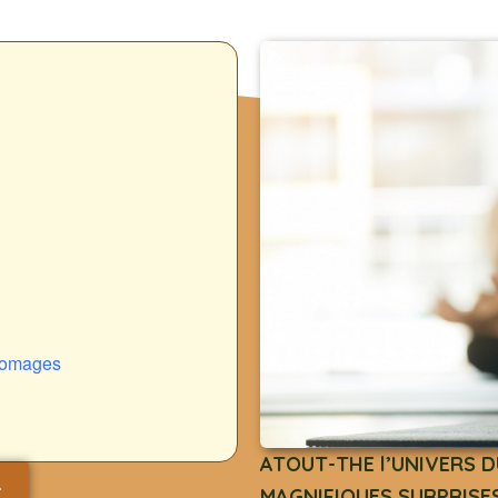
fromages
ATOUT-THE l’UNIVERS D
.
MAGNIFIQUES SURPRISES