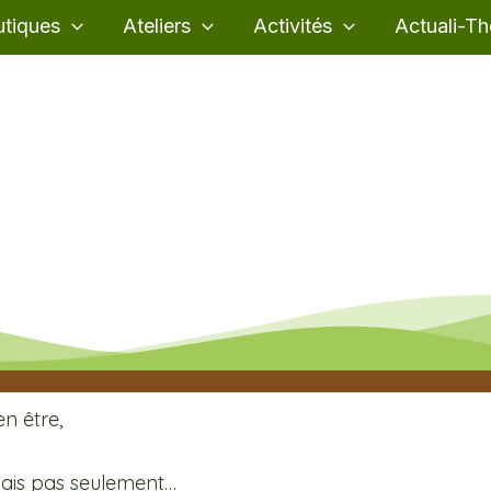
tiques
Ateliers
Activités
Actuali-Th
en être,
 mais pas seulement…