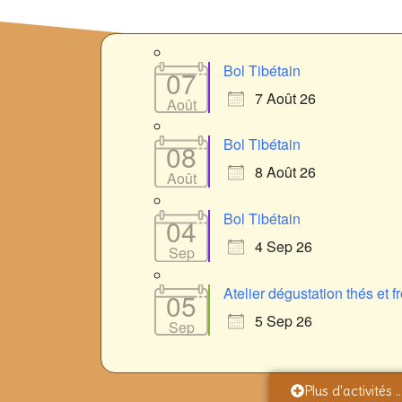
Bol Tibétain
07
7 Août 26
Août
Bol Tibétain
08
8 Août 26
Août
Bol Tibétain
04
4 Sep 26
Sep
Atelier dégustation thés et 
05
5 Sep 26
Sep
Plus d'activités ..